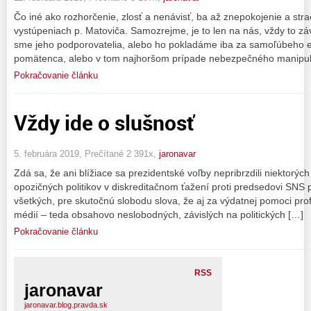
Čo iné ako rozhorčenie, zlosť a nenávisť, ba až znepokojenie a stra
vystúpeniach p. Matoviča. Samozrejme, je to len na nás, vždy to zá
sme jeho podporovatelia, alebo ho pokladáme iba za samoľúbeho ex
pomätenca, alebo v tom najhoršom prípade nebezpečného manipul
Pokračovanie článku
Vždy ide o slušnosť
5. februára 2019, Prečítané 2 391x,
jaronavar
Zdá sa, že ani blížiace sa prezidentské voľby nepribrzdili niektorý
opozičných politikov v diskreditačnom ťažení proti predsedovi SNS 
všetkých, pre skutočnú slobodu slova, že aj za výdatnej pomoci pr
médií – teda obsahovo neslobodných, závislých na politických […]
Pokračovanie článku
RSS
jaronavar
jaronavar.blog.pravda.sk