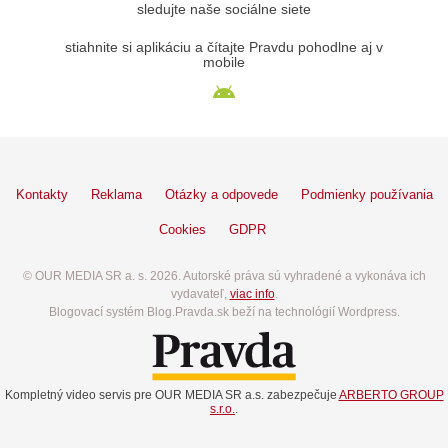
sledujte naše sociálne siete
stiahnite si aplikáciu a čítajte Pravdu pohodlne aj v
mobile
Kontakty
Reklama
Otázky a odpovede
Podmienky používania
Cookies
GDPR
© OUR MEDIA SR a. s. 2026. Autorské práva sú vyhradené a vykonáva ich
vydavateľ,
viac info
.
Blogovací systém Blog.Pravda.sk beží na technológií Wordpress.
Kompletný video servis pre OUR MEDIA SR a.s. zabezpečuje
ARBERTO GROUP
s.r.o.
.