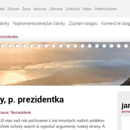
tail
Zdravie
Žena
Varecha
Záhrada
Užitočná
Video
DefenceNews
lánky
Najkomentovanejšie články
Zoznam blogov
Komerčné blog
 prezidentka
y, p. prezidentka
ja
jaron
onavar
,
Nezaradené
! Už viac než rok počúvame z úst mnohých našich politikov
koľvek ochoty aspoň si vypočuť argumenty ruskej strany. A