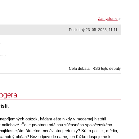
Zamyslenie
»
Posledný 23. 05. 2023, 11:11
.
 ...
Celá debata
|
RSS tejto debaty
logera
sti.
nepríjemných otázok, hádam ešte nikdy v modernej histórii
é naliehavé. Čo je prvotnou príčinou súčasného spoločenského
najhlasitejším šíriteľom nenávistnej rétoriky? Sú to politici, média,
 samotný občan? Bez odpovede na ne, len ťažko dospejeme k