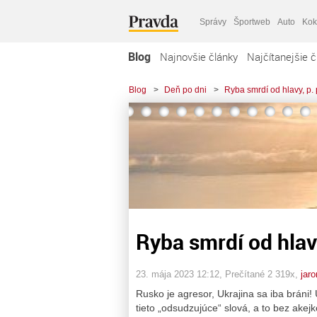
Správy
Športweb
Auto
Kok
Blog
Najnovšie články
Najčítanejšie č
Blog
>
Deň po dni
>
Ryba smrdí od hlavy, p.
Ryba smrdí od hlav
23. mája 2023 12:12
, Prečítané 2 319x,
jar
Rusko je agresor, Ukrajina sa iba bráni
tieto „odsudzujúce“ slová, a to bez akej