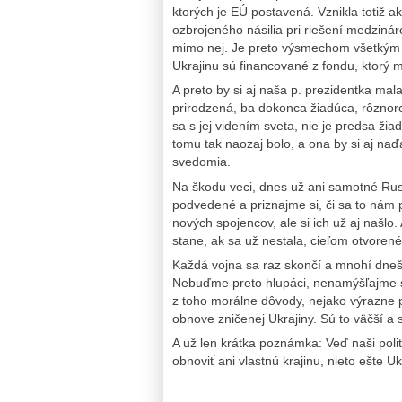
ktorých je EÚ postavená. Vznikla totiž a
ozbrojeného násilia pri riešení medzináro
mimo nej. Je preto výsmechom všetkým
Ukrajinu sú financované z fondu, ktorý m
A preto by si aj naša p. prezidentka mal
prirodzená, ba dokonca žiadúca, rôznor
sa s jej videním sveta, nie je predsa ži
tomu tak naozaj bolo, a ona by si aj naď
svedomia.
Na škodu veci, dnes už ani samotné Rusk
podvedené a priznajme si, či sa to nám 
nových spojencov, ale si ich už aj našlo
stane, ak sa už nestala, cieľom otvore
Každá vojna sa raz skončí a mnohí dnešn
Nebuďme preto hlupáci, nenamýšľajme si
z toho morálne dôvody, nejako výrazne
obnove zničenej Ukrajiny. Sú to väčší a 
A už len krátka poznámka: Veď naši polit
obnoviť ani vlastnú krajinu, nieto ešte Uk