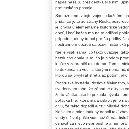
najmä naša p. prezidentka si s nimi úpl
protiruského postoja.
Samozrejme, v tejto vojne je každému ja
pridá, že je to zo strany Ruska bezprec
jej chýbajú elementárne historické vedo
obeť, i keď každá ma na to odlišný pohľad.
prípadne, ak by to bol pre ňu pridlhý ča
nestrannom obzretí sa oživili historickú
Nie je však sama, čo takto uvažuje, takž
bezducho opakuje to, čo je plodom proatl
lepšie v zahraničí ako doma. Tam ju niele
to dokonca za veci, s ktorými nemá nič
ktorou sa prvýkrát stretla až potom, ako
Protiruská hystéria, doslova šialenstvo,
svedectvom toho, že západné elity sa vo
že to všetko, ako to priznala bývalá ne
politická hra, ktorá mala oslabiť jeho na
divu, že takto dopadli aj tzv. Minské d
Nešlo im o mier, inak by neboli takí zhov
vtedy o život prišlo viac než štrnásťtisí
označiť za niečo neprípustné a nemorálne
diplomatickej úrovni, obdobu. Ako ďalší