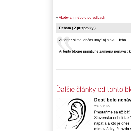
«
Akoby ani nebolo po voľbách
Debata ( 2 príspevky )
Autor bz si mal občas umyť aj hlavu ! Jeho... ..
Aj tento bloger primitívne zamieňa nenávisť k...
Ďalšie články od tohto b
Dosť bolo nenávi
23.05.2025
Prestaňme sa už báť 
Slovenska neboli tak
napätia a kto je dnes 
mimovládky, či azda