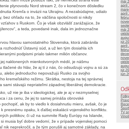
máj 
stenie plynovodu Nord stream 2, čo v konečnom dôsledku
apríl
mare
nutia Kremľa o invázii na Ukrajinu. A nezabúdajme, udialo
apríl
y, bez ohľadu na to, že väčšina spoločnosti si nikdy
febr
nove
 vzťahov s Ruskom. Čo je však obzvlášť zarážajúce, že
sept
mýlencov“, a teda, povedané inak, dala im jednoznačne
máj 
októ
augu
júl 2
 prvou hlavou samostatného Slovenska, ktorá zabránila
apríl
a rozhodnúť Ústavný súd, a už len tým dosiahla ich
febr
bieranými podpismi prialo takmer milión občanov.
dece
nove
ci jej naklonených mienkotvorných médií, je nášmu
októ
augu
 tlačené do hláv, že aj tí z nás, čo odsudzujú vojnu a sú za
júl 2
ktu, alebo jednoducho nepovažujú Rusko za svojho
jún 
ého kremeľského režimu. Skrátka, nestoja na tej správnej
sa sami stávajú nepriateľmi západnej liberálnej demokracie.
Od
o, už nie je iba v ideologickej, ale je aj v nezmyselnej
Fotky
a i za cenu, že jej to samej prináša obrovské
Prav
ochopiť, ak by to viedlo k dosiahnutiu mieru, avšak, čo je
Rece
Šport
 presnému opaku, k ďalšej eskalácii vojenského konfliktu.
TV p
jných politikov, či už na summite Rady Európy na Islande,
Vino
 si musia byť dobre vedomí, že v prípade vojenskej pomoci
aľ nik neprekročil, a že tým porušili aj samotné základy, na