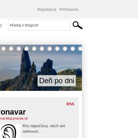
Registrácia
Prihlásenie
y
Deň po dni
RSS
ronavar
avar.blog.pravda.sk
Kto nepočúva, nech ani
nehovorí...