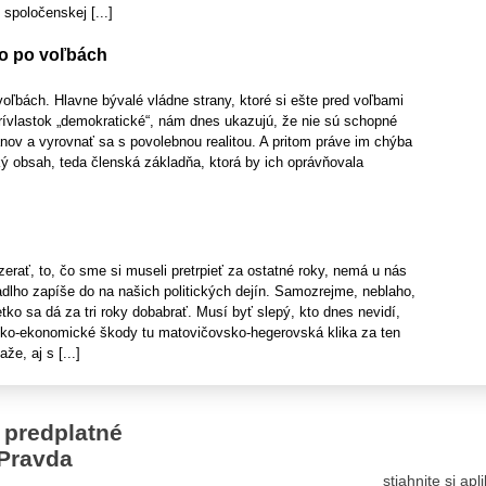
 spoločenskej [...]
o po voľbách
oľbách. Hlavne bývalé vládne strany, ktoré si ešte pred voľbami
rívlastok „demokratické“, nám dnes ukazujú, že nie sú schopné
nov a vyrovnať sa s povolebnou realitou. A pritom práve im chýba
ý obsah, teda členská základňa, ktorá by ich oprávňovala
rať, to, čo sme si museli pretrpieť za ostatné roky, nemá u nás
dlho zapíše do na našich politických dejín. Samozrejme, neblaho,
tko sa dá za tri roky dobabrať. Musí byť slepý, kto dnes nevidí,
ko-ekonomické škody tu matovičovsko-hegerovská klika za ten
e, aj s [...]
 predplatné
Pravda
stiahnite si ap