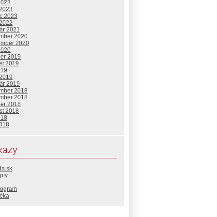
2023
 2023
c 2023
 2022
uár 2021
mber 2020
ember 2020
2020
ber 2019
st 2019
019
 2019
uár 2019
mber 2018
mber 2018
ber 2018
st 2018
018
2018
kazy
da.sk
pty
rogram
téka