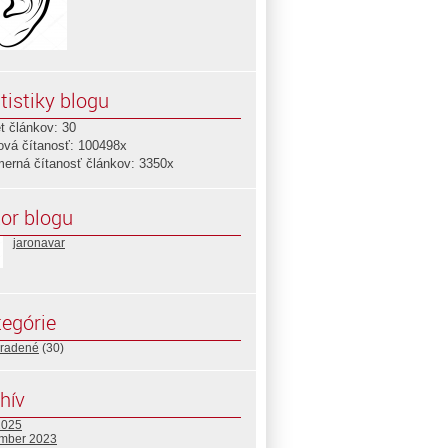
tistiky blogu
t článkov: 30
ová čítanosť: 100498x
merná čítanosť článkov: 3350x
or blogu
jaronavar
egórie
radené
(30)
hív
2025
mber 2023