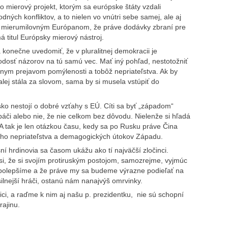
ko mierový projekt, ktorým sa európske štáty vzdali
dných konfliktov, a to nielen vo vnútri sebe samej, ale aj
 mierumilovným Európanom, že práve dodávky zbraní pre
á titul Európsky mierový nástroj.
a konečne uvedomiť, že v pluralitnej demokracii je
odosť názorov na tú samú vec. Mať iný pohľad, nestotožniť
adnym prejavom pomýlenosti a tobôž nepriateľstva. Ak by
alej stála za slovom, sama by si musela vstúpiť do
o nestojí o dobré vzťahy s EÚ. Cíti sa byť „západom“
páči alebo nie, že nie celkom bez dôvodu. Nielenže si hľadá
. A tak je len otázkou času, kedy sa po Rusku práve Čina
ného nepriateľstva a demagogických útokov Západu.
í hrdinovia sa časom ukážu ako tí najväčší zločinci.
, že si svojím protiruským postojom, samozrejme, vyjmúc
 polepšíme a že práve my sa budeme výrazne podieľať na
silnejší hráči, ostanú nám nanajvýš omrvinky.
ici, a raďme k nim aj našu p. prezidentku, nie sú schopní
rajinu.