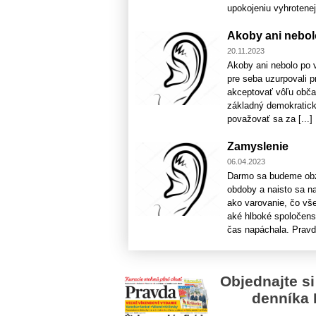
upokojeniu vyhrotenej
Akoby ani nebol
20.11.2023
Akoby ani nebolo po v
pre seba uzurpovali p
akceptovať vôľu obča
základný demokratick
považovať sa za [...]
Zamyslenie
06.04.2023
Darmo sa budeme obze
obdoby a naisto sa na
ako varovanie, čo vše
aké hlboké spoločens
čas napáchala. Pravdaž
Objednajte si
denníka 