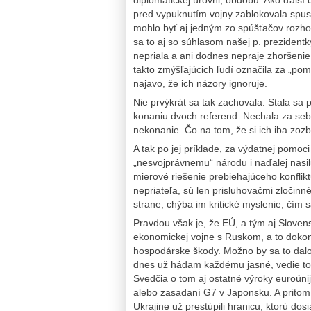
pred vypuknutím vojny zablokovala spu
mohlo byť aj jedným zo spúšťačov rozhod
sa to aj so súhlasom našej p. prezidentk
nepriala a ani dodnes nepraje zhoršenie
takto zmýšľajúcich ľudí označila za „po
najavo, že ich názory ignoruje.
Nie prvýkrát sa tak zachovala. Stala sa
konaniu dvoch referend. Nechala za seb
nekonanie. Čo na tom, že si ich iba zoz
A tak po jej príklade, za výdatnej pomo
„nesvojprávnemu“ národu i naďalej nasilu
mierové riešenie prebiehajúceho konfli
nepriateľa, sú len prisluhovačmi zločinn
strane, chýba im kritické myslenie, čím 
Pravdou však je, že EÚ, a tým aj Slovensk
ekonomickej vojne s Ruskom, a to dokonc
hospodárske škody. Možno by sa to dalo p
dnes už hádam každému jasné, vedie to k
Svedčia o tom aj ostatné výroky euroúni
alebo zasadaní G7 v Japonsku. A pritom
Ukrajine už prestúpili hranicu, ktorú dosi