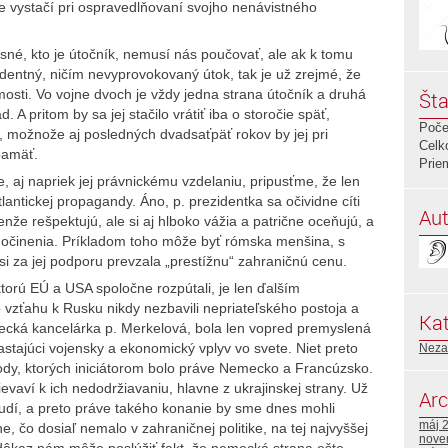
ne vystačí pri ospravedlňovaní svojho nenávistného
sné, kto je útočník, nemusí nás poučovať, ale ak k tomu
edentný, ničím nevyprovokovaný útok, tak je už zrejmé, že
mosti. Vo vojne dvoch je vždy jedna strana útočník a druhá
Šta
 A pritom by sa jej stačilo vrátiť iba o storočie späť,
Poče
s, možnože aj posledných dvadsaťpäť rokov by jej pri
Celk
 pamäť.
Prie
e, aj napriek jej právnickému vzdelaniu, pripusťme, že len
antickej propagandy. Áno, p. prezidentka sa očividne cíti
Aut
nže rešpektujú, ale si aj hlboko vážia a patrične oceňujú, a
 dočinenia. Príkladom toho môže byť rómska menšina, s
 si za jej podporu prevzala „prestížnu“ zahraničnú cenu.
 ktorú EÚ a USA spoločne rozpútali, je len ďalším
 vzťahu k Rusku nikdy nezbavili nepriateľského postoja a
Kat
mecká kancelárka p. Merkelová, bola len vopred premyslená
rastajúci vojensky a ekonomický vplyv vo svete. Niet preto
Neza
ohody, ktorých iniciátorom bolo práve Nemecko a Francúzsko.
ievaví k ich nedodržiavaniu, hlavne z ukrajinskej strany. Už
Arc
c ľudí, a preto práve takého konanie by sme dnes mohli
máj 
, čo dosiaľ nemalo v zahraničnej politike, na tej najvyššej
nove
 dôkaz nám môže poslúžiť fakt, že nemecká strana ešte