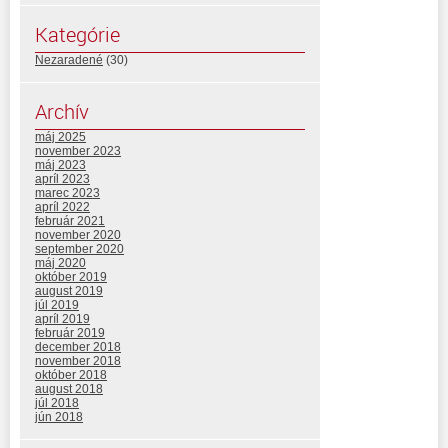
Kategórie
Nezaradené
(30)
Archív
máj 2025
november 2023
máj 2023
apríl 2023
marec 2023
apríl 2022
február 2021
november 2020
september 2020
máj 2020
október 2019
august 2019
júl 2019
apríl 2019
február 2019
december 2018
november 2018
október 2018
august 2018
júl 2018
jún 2018