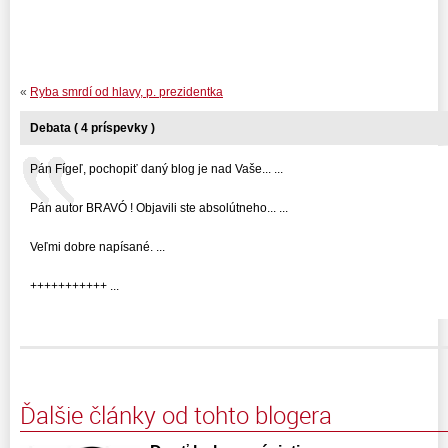
«
Ryba smrdí od hlavy, p. prezidentka
Debata ( 4 príspevky )
Pán Fígeľ, pochopiť daný blog je nad Vaše... ...
Pán autor BRAVÓ ! Objavili ste absolútneho... ...
Veľmi dobre napísané. ...
+++++++++++ ...
Ďalšie články od tohto blogera