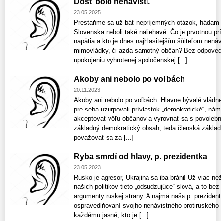
Dosť bolo nenávisti.
23.05.2025
Prestaňme sa už báť nepríjemných otázok, hádam eš
Slovenska neboli také naliehavé. Čo je prvotnou 
napätia a kto je dnes najhlasitejším šíriteľom nenávi
mimovládky, či azda samotný občan? Bez odpoved
upokojeniu vyhrotenej spoločenskej [...]
Akoby ani nebolo po voľbách
20.11.2023
Akoby ani nebolo po voľbách. Hlavne bývalé vládne 
pre seba uzurpovali prívlastok „demokratické“, ná
akceptovať vôľu občanov a vyrovnať sa s povolebno
základný demokratický obsah, teda členská základň
považovať sa za [...]
Ryba smrdí od hlavy, p. prezidentka
23.05.2023
Rusko je agresor, Ukrajina sa iba bráni! Už viac 
našich politikov tieto „odsudzujúce“ slová, a to be
argumenty ruskej strany. A najmä naša p. prezidentk
ospravedlňovaní svojho nenávistného protiruského 
každému jasné, kto je [...]