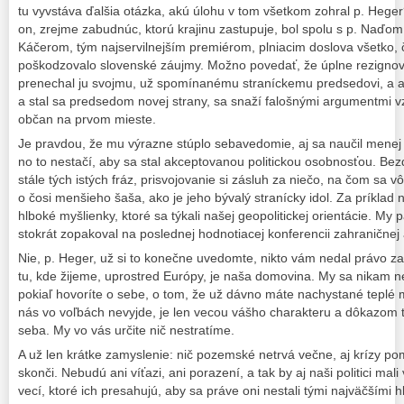
tu vyvstáva ďalšia otázka, akú úlohu v tom všetkom zohral p. Hege
on, zrejme zabudnúc, ktorú krajinu zastupuje, bol spolu s p. Naďo
Káčerom, tým najservilnejším premiérom, plniacim doslova všetko, čo 
poškodzovalo slovenské záujmy. Možno povedať, že úplne rezignoval
prenechal ju svojmu, už spomínanému straníckemu predsedovi, a až
a stal sa predsedom novej strany, sa snaží falošnými argumentmi v
občan na prvom mieste.
Je pravdou, že mu výrazne stúplo sebavedomie, aj sa naučil menej 
no to nestačí, aby sa stal akceptovanou politickou osobnosťou. Bez
stále tých istých fráz, prisvojovanie si zásluh za niečo, na čom sa v
o čosi menšieho šaša, ako je jeho bývalý stranícky idol. Za príklad
hlboké myšlienky, ktoré sa týkali našej geopolitickej orientácie. M
stokrát zopakoval na poslednej hodnotiacej konferencii zahraničnej 
Nie, p. Heger, už si to konečne uvedomte, nikto vám nedal právo za
tu, kde žijeme, uprostred Európy, je naša domovina. My sa nikam 
pokiaľ hovoríte o sebe, o tom, že už dávno máte nachystané teplé m
nás vo voľbách nevyjde, je len vecou vášho charakteru a dôkazom t
seba. My vo vás určite nič nestratíme.
A už len krátke zamyslenie: nič pozemské netrvá večne, aj krízy pom
skonči. Nebudú ani víťazi, ani porazení, a tak by aj naši politici mali
vecí, ktoré ich presahujú, aby sa práve oni nestali tými najväčšími 