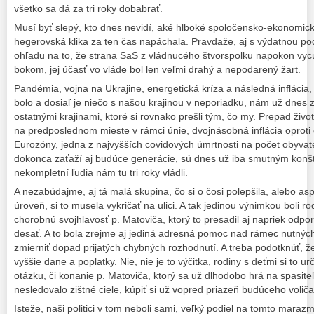
všetko sa dá za tri roky dobabrať.
Musí byť slepý, kto dnes nevidí, aké hlboké spoločensko-ekonomic
hegerovská klika za ten čas napáchala. Pravdaže, aj s výdatnou pod
ohľadu na to, že strana SaS z vládnucého štvorspolku napokon vy
bokom, jej účasť vo vláde bol len veľmi drahý a nepodarený žart.
Pandémia, vojna na Ukrajine, energetická kríza a následná inflácia,
bolo a dosiaľ je niečo s našou krajinou v neporiadku, nám už dnes 
ostatnými krajinami, ktoré si rovnako prešli tým, čo my. Prepad živo
na predposlednom mieste v rámci únie, dvojnásobná inflácia oproti
Eurozóny, jedna z najvyšších covidových úmrtnosti na počet obyvat
dokonca zaťaží aj budúce generácie, sú dnes už iba smutným konš
nekompletní ľudia nám tu tri roky vládli.
A nezabúdajme, aj tá malá skupina, čo si o čosi polepšila, alebo as
úroveň, si to musela vykričať na ulici. A tak jedinou výnimkou boli rod
chorobnú svojhlavosť p. Matoviča, ktorý to presadil aj napriek odpo
desať. A to bola zrejme aj jediná adresná pomoc nad rámec nutných 
zmierniť dopad prijatých chybných rozhodnutí. A treba podotknúť, že
vyššie dane a poplatky. Nie, nie je to výčitka, rodiny s deťmi si to urč
otázku, či konanie p. Matoviča, ktorý sa už dlhodobo hrá na spasite
nesledovalo zištné ciele, kúpiť si už vopred priazeň budúceho voliča
Isteže, naši politici v tom neboli sami, veľký podiel na tomto marazm