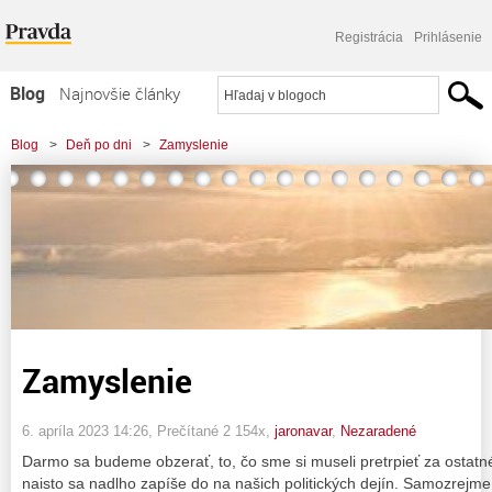
Registrácia
Prihlásenie
Blog
Najnovšie články
Najčítanejšie články
Blog
>
Deň po dni
>
Zamyslenie
Najkomentovanejšie články
Zoznam blogov
Komerčné blogy
Zamyslenie
6. apríla 2023 14:26
, Prečítané 2 154x,
jaronavar
,
Nezaradené
Darmo sa budeme obzerať, to, čo sme si museli pretrpieť za ostat
naisto sa nadlho zapíše do na našich politických dejín. Samozrejme