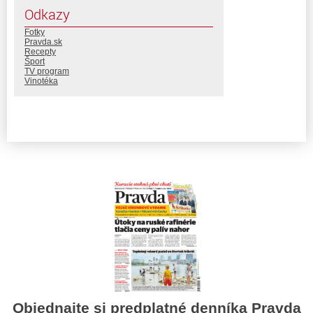
Odkazy
Fotky
Pravda.sk
Recepty
Šport
TV program
Vinotéka
Objednajte si predplatné denníka Pravda